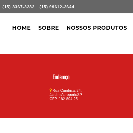
(15) 3367-3282
(15) 99612-3644
HOME
SOBRE
NOSSOS PRODUTOS
Endereço
Rua Cumbica, 24,
Jardim AeroportoSP
CEP: 182-804-25