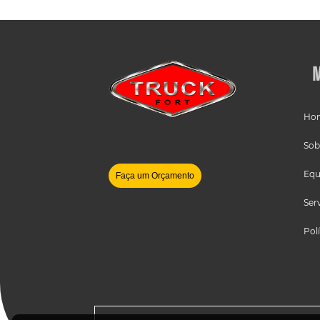
Ho
Sob
Equ
Faça um Orçamento
Ser
Pol