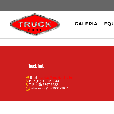
GALERIA
EQ
Truck fort
Email:
vendas@truckfort.ind.br
tel¹.: (15) 99612-3644
Tel².: (15) 3367-3282
Whatsapp: (15) 996123644