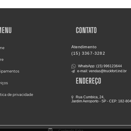
MENU
CONTATO
Atendimento
me
(15) 3367-3282
re
WhatsApp: (15) 996123644
ipamentos
e-mail: vendas@truckfort.ind.br
ENDEREÇO
viços
ítica de privacidade
Rua Cumbica, 24,
Jardim Aeroporto - SP - CEP: 182-80
Conteudo Extra