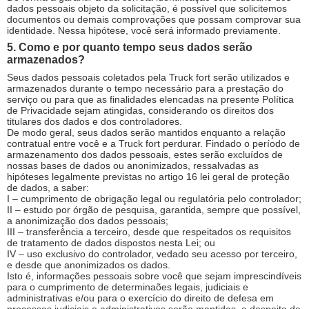
dados pessoais objeto da solicitação, é possível que solicitemos
documentos ou demais comprovações que possam comprovar sua
identidade. Nessa hipótese, você será informado previamente.
5. Como e por quanto tempo seus dados serão
armazenados?
Seus dados pessoais coletados pela Truck fort serão utilizados e
armazenados durante o tempo necessário para a prestação do
serviço ou para que as finalidades elencadas na presente Política
de Privacidade sejam atingidas, considerando os direitos dos
titulares dos dados e dos controladores.
De modo geral, seus dados serão mantidos enquanto a relação
contratual entre você e a Truck fort perdurar. Findado o período de
armazenamento dos dados pessoais, estes serão excluídos de
nossas bases de dados ou anonimizados, ressalvadas as
hipóteses legalmente previstas no artigo 16 lei geral de proteção
de dados, a saber:
I – cumprimento de obrigação legal ou regulatória pelo controlador;
II – estudo por órgão de pesquisa, garantida, sempre que possível,
a anonimização dos dados pessoais;
III – transferência a terceiro, desde que respeitados os requisitos
de tratamento de dados dispostos nesta Lei; ou
IV – uso exclusivo do controlador, vedado seu acesso por terceiro,
e desde que anonimizados os dados.
Isto é, informações pessoais sobre você que sejam imprescindíveis
para o cumprimento de determinaões legais, judiciais e
administrativas e/ou para o exercício do direito de defesa em