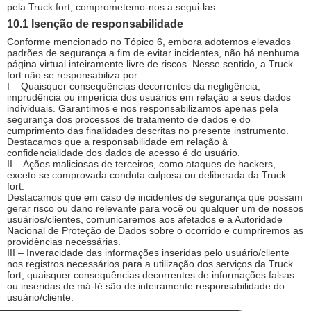
pela Truck fort, comprometemo-nos a segui-las.
10.1 Isenção de responsabilidade
Conforme mencionado no Tópico 6, embora adotemos elevados
padrões de segurança a fim de evitar incidentes, não há nenhuma
página virtual inteiramente livre de riscos. Nesse sentido, a Truck
fort não se responsabiliza por:
I – Quaisquer consequências decorrentes da negligência,
imprudência ou imperícia dos usuários em relação a seus dados
individuais. Garantimos e nos responsabilizamos apenas pela
segurança dos processos de tratamento de dados e do
cumprimento das finalidades descritas no presente instrumento.
Destacamos que a responsabilidade em relação à
confidencialidade dos dados de acesso é do usuário.
II – Ações maliciosas de terceiros, como ataques de hackers,
exceto se comprovada conduta culposa ou deliberada da Truck
fort.
Destacamos que em caso de incidentes de segurança que possam
gerar risco ou dano relevante para você ou qualquer um de nossos
usuários/clientes, comunicaremos aos afetados e a Autoridade
Nacional de Proteção de Dados sobre o ocorrido e cumpriremos as
providências necessárias.
III – Inveracidade das informações inseridas pelo usuário/cliente
nos registros necessários para a utilização dos serviços da Truck
fort; quaisquer consequências decorrentes de informações falsas
ou inseridas de má-fé são de inteiramente responsabilidade do
usuário/cliente.