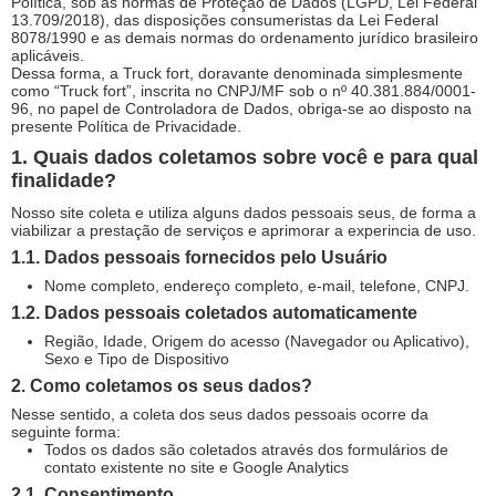
Política, sob as normas de Proteção de Dados (LGPD, Lei Federal
13.709/2018), das disposições consumeristas da Lei Federal
8078/1990 e as demais normas do ordenamento jurídico brasileiro
aplicáveis.
Dessa forma, a Truck fort, doravante denominada simplesmente
como “Truck fort”, inscrita no CNPJ/MF sob o nº 40.381.884/0001-
96, no papel de Controladora de Dados, obriga-se ao disposto na
presente Política de Privacidade.
1. Quais dados coletamos sobre você e para qual
finalidade?
Nosso site coleta e utiliza alguns dados pessoais seus, de forma a
viabilizar a prestação de serviços e aprimorar a experincia de uso.
1.1. Dados pessoais fornecidos pelo Usuário
Nome completo, endereço completo, e-mail, telefone, CNPJ.
1.2. Dados pessoais coletados automaticamente
Região, Idade, Origem do acesso (Navegador ou Aplicativo),
Sexo e Tipo de Dispositivo
2. Como coletamos os seus dados?
Nesse sentido, a coleta dos seus dados pessoais ocorre da
seguinte forma:
Todos os dados são coletados através dos formulários de
contato existente no site e Google Analytics
2.1. Consentimento