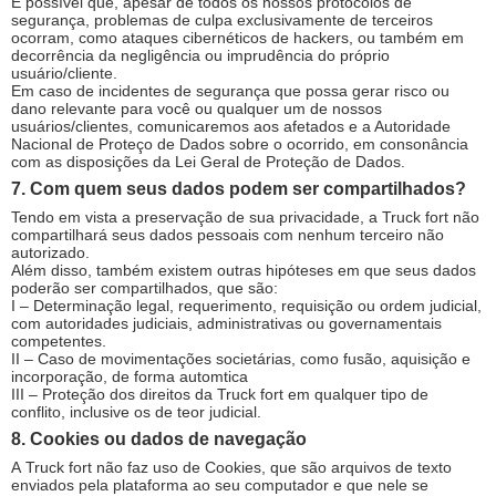
É possível que, apesar de todos os nossos protocolos de
segurança, problemas de culpa exclusivamente de terceiros
ocorram, como ataques cibernéticos de hackers, ou também em
decorrência da negligência ou imprudência do próprio
usuário/cliente.
Em caso de incidentes de segurança que possa gerar risco ou
dano relevante para você ou qualquer um de nossos
usuários/clientes, comunicaremos aos afetados e a Autoridade
Nacional de Proteço de Dados sobre o ocorrido, em consonância
com as disposições da Lei Geral de Proteção de Dados.
7. Com quem seus dados podem ser compartilhados?
Tendo em vista a preservação de sua privacidade, a Truck fort não
compartilhará seus dados pessoais com nenhum terceiro não
autorizado.
Além disso, também existem outras hipóteses em que seus dados
poderão ser compartilhados, que são:
I – Determinação legal, requerimento, requisição ou ordem judicial,
com autoridades judiciais, administrativas ou governamentais
competentes.
II – Caso de movimentações societárias, como fusão, aquisição e
incorporação, de forma automtica
III – Proteção dos direitos da Truck fort em qualquer tipo de
conflito, inclusive os de teor judicial.
8. Cookies ou dados de navegação
A Truck fort não faz uso de Cookies, que são arquivos de texto
enviados pela plataforma ao seu computador e que nele se