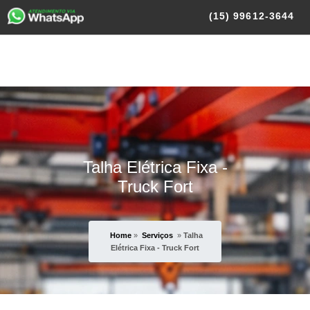
(15)
99612-3644
Talha Elétrica Fixa -
Truck Fort
Home
»
Serviços
»
Talha
Elétrica Fixa - Truck Fort